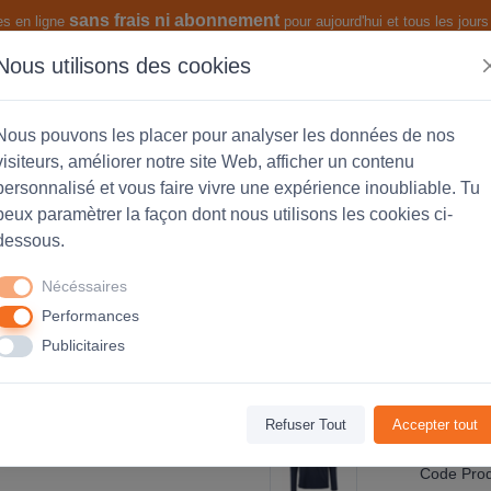
sans frais ni abonnement
es en ligne
pour aujourd'hui et tous les jours 
Nous utilisons des cookies
s produits
Les fonctionnalités
Nous pouvons les placer pour analyser les données de nos
visiteurs, améliorer notre site Web, afficher un contenu
personnalisé et vous faire vivre une expérience inoubliable. Tu
peux paramètrer la façon dont nous utilisons les cookies ci-
xe coton 155g - personnalisé cœur 
dessous.
Nécéssaires
Performances
Avis
(0)
Publicitaires
25
€0
Refuser Tout
Accepter tout
Code Produ