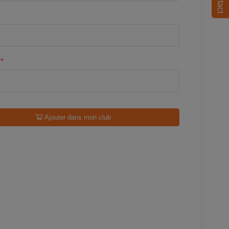
l
*
Ajouter dans mon club