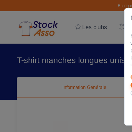
Boutiqu
Les clubs
Le
T-shirt manches longues unise
Information
Générale