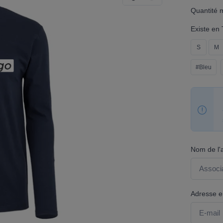
Quantité 
Existe en T
S
M
#Bleu
Nom de l'
Adresse em