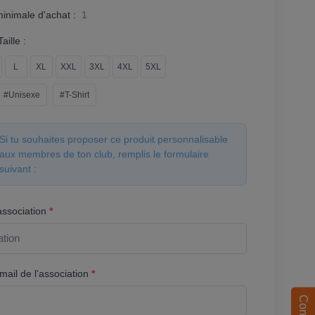
minimale d'achat :
1
aille :
L
XL
XXL
3XL
4XL
5XL
#Unisexe
#T-Shirt
Si tu souhaites proposer ce produit personnalisable
aux membres de ton club, remplis le formulaire
suivant :
association
*
ail de l'association
*
Contact