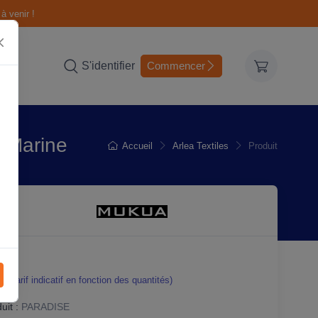
à venir !
S'identifier
Commencer
- Marine
Accueil
Arlea Textiles
Produit
0
(Tarif indicatif en fonction des quantités)
it :
PARADISE