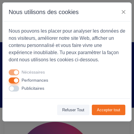
Nous utilisons des cookies
S'identifier
Commencer
Nous pouvons les placer pour analyser les données de
nos visiteurs, améliorer notre site Web, afficher un
contenu personnalisé et vous faire vivre une
expérience inoubliable. Tu peux paramètrer la façon
Accueil
Arlea Textiles
Produit
dont nous utilisons les cookies ci-dessous.
Sticker rond en vinyle 7 cm -
Nécéssaires
personnalisé - Blanc
Performances
Publicitaires
Information
Avis
(0)
Refuser Tout
Accepter tout