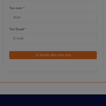
Ton nom
*
Ton Email
*
Ajouter dans mon club