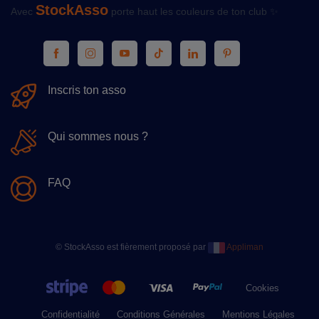
StockAsso
Avec
porte haut les couleurs de ton club ✨
Inscris ton asso
Qui sommes nous ?
FAQ
© StockAsso est fièrement proposé par
Appliman
Cookies
Confidentialité
Conditions Générales
Mentions Légales