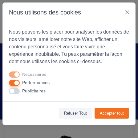
Nous utilisons des cookies
S'identifier
Commencer
Nous pouvons les placer pour analyser les données de
nos visiteurs, améliorer notre site Web, afficher un
contenu personnalisé et vous faire vivre une
expérience inoubliable. Tu peux paramètrer la façon
Accueil
Coopérarock
Produit
dont nous utilisons les cookies ci-dessous.
T-shirt manches courtes Homme coton
Nécéssaires
190g Imperial - personnalisé cœur et
Performances
dos - Terre
Publicitaires
Information
Avis
(0)
Refuser Tout
Accepter tout