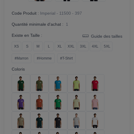
Code Produit :
Imperial - 11500 - 397
Quantité minimale d'achat :
1
Existe en Taille :
Guide des tailles
XS
S
M
L
XL
XXL
3XL
4XL
5XL
#Marron
#Homme
#T-Shirt
Coloris