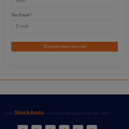
Ton Email
*
Ajouter dans mon club
StockAsso
Avec
porte haut les couleurs de ton club ✨