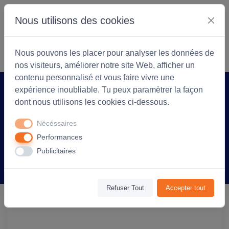
Nous utilisons des cookies
S'identifier
Commencer
Nous pouvons les placer pour analyser les données de
nos visiteurs, améliorer notre site Web, afficher un
contenu personnalisé et vous faire vivre une
expérience inoubliable. Tu peux paramètrer la façon
Accueil
Arlea Textiles
Produit
dont nous utilisons les cookies ci-dessous.
Serviette de sport personnalisable Soap
Nécéssaires
en coton 90x50 cm - Noir
Performances
Publicitaires
Information
Avis
(0)
Refuser Tout
Accepter tout