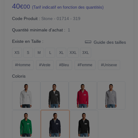
40
€00
(Tarif indicatif en fonction des quantités)
Code Produit :
Stone - 01714 - 319
Quantité minimale d'achat :
1
Existe en Taille :
Guide des tailles
XS
S
M
L
XL
XXL
3XL
#Homme
#Veste
#Bleu
#Femme
#Unisexe
Coloris