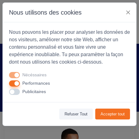
Nous utilisons des cookies
S'identifier
Commencer
Nous pouvons les placer pour analyser les données de
nos visiteurs, améliorer notre site Web, afficher un
contenu personnalisé et vous faire vivre une
expérience inoubliable. Tu peux paramètrer la façon
Accueil
Arlea Textiles
Produit
dont nous utilisons les cookies ci-dessous.
Veste zippée à capuche Unisexe
Nécéssaires
personnalisable Stone - French Marine
Performances
Publicitaires
Information
Avis
(0)
Refuser Tout
Accepter tout