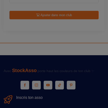
Ajouter dans mon club
StockAsso
Avec
porte haut les couleurs de ton club ✨
Inscris ton asso