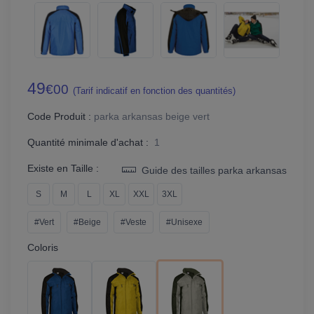
49
€00
(Tarif indicatif en fonction des quantités)
Code Produit :
parka arkansas beige vert
Quantité minimale d'achat :
1
Existe en Taille :
Guide des tailles parka arkansas
S
M
L
XL
XXL
3XL
#Vert
#Beige
#Veste
#Unisexe
Coloris