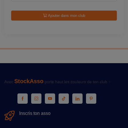
Ajouter dans mon club
StockAsso
Avec
porte haut les couleurs de ton club ✨
Inscris ton asso