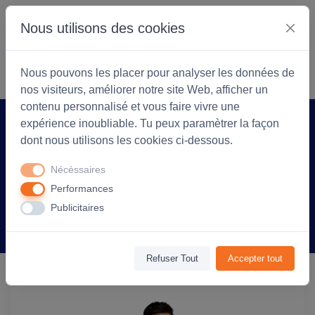
Nous utilisons des cookies
S'identifier
Commencer
Nous pouvons les placer pour analyser les données de
nos visiteurs, améliorer notre site Web, afficher un
contenu personnalisé et vous faire vivre une
expérience inoubliable. Tu peux paramètrer la façon
Accueil
Coopérarock
Produit
dont nous utilisons les cookies ci-dessous.
Sac de sport capacité moyenne 65 cm
Nécéssaires
Stadium - personnalisé - Noir
Performances
Publicitaires
Information
Avis
(0)
Refuser Tout
Accepter tout