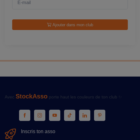
Ajouter dans mon club
StockAsso
Avec
porte haut les couleurs de ton club ✨
Inscris ton asso