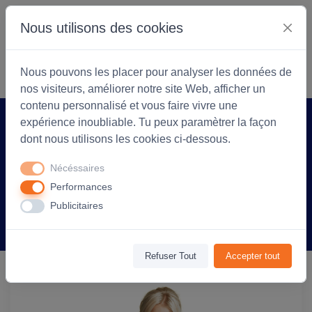
Nous utilisons des cookies
S'identifier
Commencer
Nous pouvons les placer pour analyser les données de
nos visiteurs, améliorer notre site Web, afficher un
contenu personnalisé et vous faire vivre une
expérience inoubliable. Tu peux paramètrer la façon
Accueil
Coopérarock
Produit
dont nous utilisons les cookies ci-dessous.
Tee-shirt personnalisable Sporty Mesh
Nécéssaires
polyester - Femme - Gris pur
Performances
Publicitaires
Information
Avis
(0)
Refuser Tout
Accepter tout