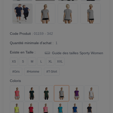
Code Produit :
01159 - 342
Quantité minimale d'achat :
1
Existe en Taille :
Guide des tailles Sporty Women
XS
S
M
L
XL
XXL
#Gris
#Homme
#T-Shirt
Coloris