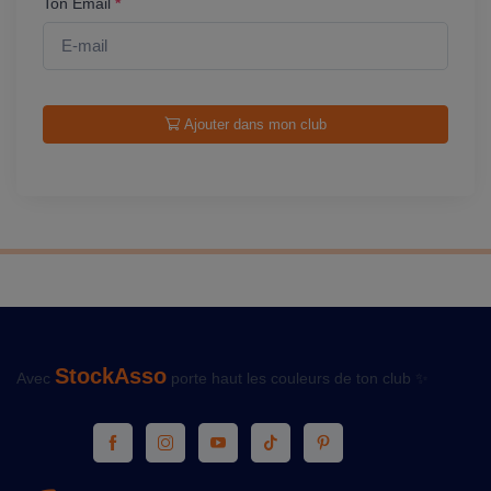
Ton Email
*
Ajouter dans mon club
StockAsso
Avec
porte haut les couleurs de ton club ✨