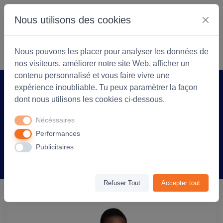
Nous utilisons des cookies
S'identifier
Commencer
Nous pouvons les placer pour analyser les données de
nos visiteurs, améliorer notre site Web, afficher un
contenu personnalisé et vous faire vivre une
expérience inoubliable. Tu peux paramètrer la façon
Accueil
Coopérarock
Produit
dont nous utilisons les cookies ci-dessous.
Sweat à capuche personnalisable Mixte
Nécéssaires
Stellar - Rose pâle
Performances
Publicitaires
Information
Avis
(0)
Refuser Tout
Accepter tout