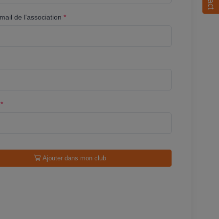
ail de l'association
*
l
*
Ajouter dans mon club