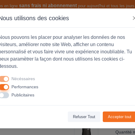
sans frais ni abonnement
es en ligne
pour aujourd'hui et tous les jours 
Nous utilisons des cookies
s produits
Les fonctionnalités
Nous pouvons les placer pour analyser les données de nos
visiteurs, améliorer notre site Web, afficher un contenu
personnalisé et vous faire vivre une expérience inoubliable. Tu
peux paramètrer la façon dont nous utilisons les cookies ci-
personnalisée pour Femme - Anthra
dessous.
Nécéssaires
Performances
Avis
(0)
Publicitaires
Refuser Tout
Accepter tout
Code Produ
Quantité 