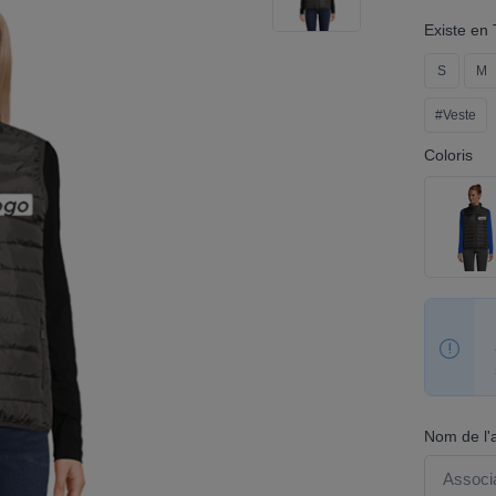
Existe en T
S
M
#Veste
Coloris
Nom de l'