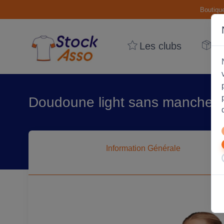
Boutiqu
Les clubs
Le
Doudoune light sans manches 
Information
Générale