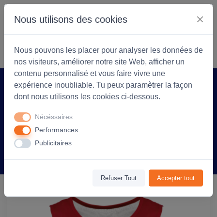
Nous utilisons des cookies
S'identifier
Commencer
Nous pouvons les placer pour analyser les données de
nos visiteurs, améliorer notre site Web, afficher un
contenu personnalisé et vous faire vivre une
expérience inoubliable. Tu peux paramètrer la façon
Accueil
Coopérarock
Produit
dont nous utilisons les cookies ci-dessous.
Chasuble réversible personnalisable
Nécéssaires
multisport Unisexe - Sporty Red / White
Performances
Publicitaires
Information
Avis
(0)
Refuser Tout
Accepter tout