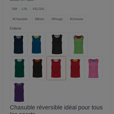
S/M
L/XL
XXL/3XL
#Chasuble
#Blanc
#Rouge
#Unisexe
Coloris
Chasuble réversible idéal pour tous