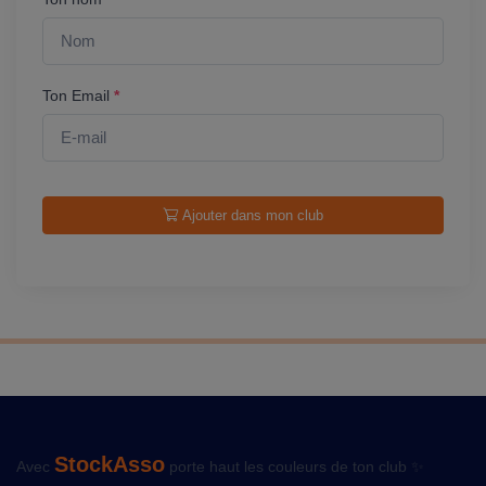
Ton Email
*
Ajouter dans mon club
StockAsso
Avec
porte haut les couleurs de ton club ✨