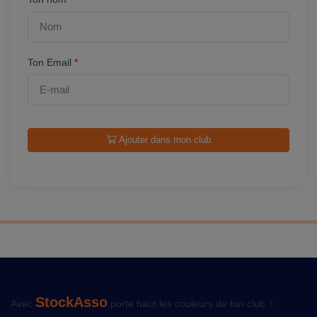
Ton Email
*
Ajouter dans mon club
StockAsso
Avec
porte haut les couleurs de ton club ✨