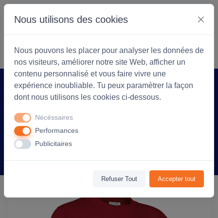
Nous utilisons des cookies
S'identifier
Commencer
Nous pouvons les placer pour analyser les données de
nos visiteurs, améliorer notre site Web, afficher un
contenu personnalisé et vous faire vivre une
expérience inoubliable. Tu peux paramètrer la façon
Accueil
Arlea Textiles
Produit
dont nous utilisons les cookies ci-dessous.
Sweat personnalisable Dublin - unisexe,
Nécéssaires
adulte et enfant - Rouge
Performances
Publicitaires
Information
Avis
(0)
Refuser Tout
Accepter tout