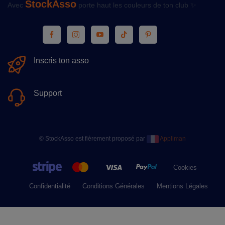
StockAsso
Avec
porte haut les couleurs de ton club ✨
Inscris ton asso
Support
© StockAsso est fièrement proposé par
Appliman
Cookies
Confidentialité
Conditions Générales
Mentions Légales