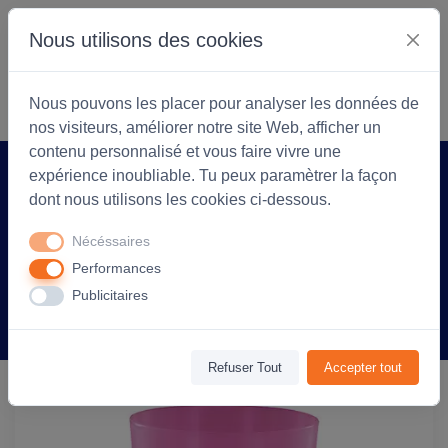
Nous utilisons des cookies
S'identifier
Commencer
Nous pouvons les placer pour analyser les données de
nos visiteurs, améliorer notre site Web, afficher un
contenu personnalisé et vous faire vivre une
expérience inoubliable. Tu peux paramètrer la façon
Accueil
Arlea Textiles
Produit
dont nous utilisons les cookies ci-dessous.
Gobelet personnalisé Ecocup
Nécéssaires
réutilisable - Rose givré
Performances
Publicitaires
Information
Avis
(0)
Refuser Tout
Accepter tout