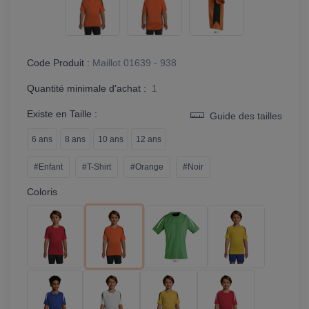
Code Produit :
Maillot 01639 - 938
Quantité minimale d'achat :
1
Existe en Taille :
Guide des tailles
6 ans
8 ans
10 ans
12 ans
#Enfant
#T-Shirt
#Orange
#Noir
Coloris