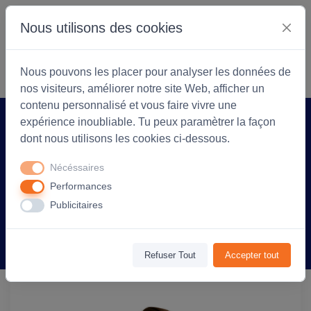
Nous utilisons des cookies
S'identifier
Commencer
Nous pouvons les placer pour analyser les données de
nos visiteurs, améliorer notre site Web, afficher un
contenu personnalisé et vous faire vivre une
expérience inoubliable. Tu peux paramètrer la façon
Accueil
Coopérarock
Produit
dont nous utilisons les cookies ci-dessous.
Maillot de sport travaillé enfant
Nécéssaires
Maracana en polyester - personnalisé -
Performances
Orange/Noir
Publicitaires
Information
Avis
(0)
Refuser Tout
Accepter tout