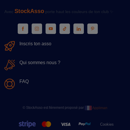
StockAsso
Avec
porte haut les couleurs de ton club ✨
Inscris ton asso
Qui sommes nous ?
FAQ
© StockAsso est fièrement proposé par
Appliman
Cookies