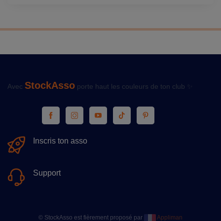
StockAsso
Avec
porte haut les couleurs de ton club ✨
Inscris ton asso
Support
© StockAsso est fièrement proposé par
Appliman