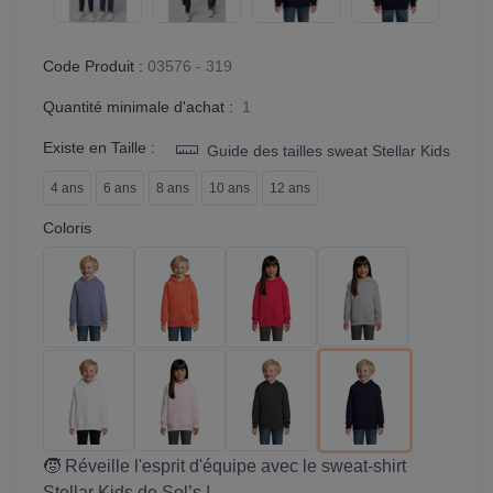
Code Produit :
03576 - 319
Quantité minimale d'achat :
1
Existe en Taille :
Guide des tailles sweat Stellar Kids
4 ans
6 ans
8 ans
10 ans
12 ans
Coloris
🧒 Réveille l'esprit d'équipe avec le sweat-shirt
Stellar Kids de Sol’s !