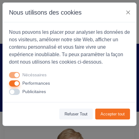
Nous utilisons des cookies
S'identifier
Commencer
Nous pouvons les placer pour analyser les données de
nos visiteurs, améliorer notre site Web, afficher un
contenu personnalisé et vous faire vivre une
expérience inoubliable. Tu peux paramètrer la façon
Accueil
Coopérarock
Produit
dont nous utilisons les cookies ci-dessous.
Sweat à capuche personnalisable
Nécéssaires
Enfant Stellar kids - French marine
Performances
Publicitaires
Information
Avis
(0)
Refuser Tout
Accepter tout