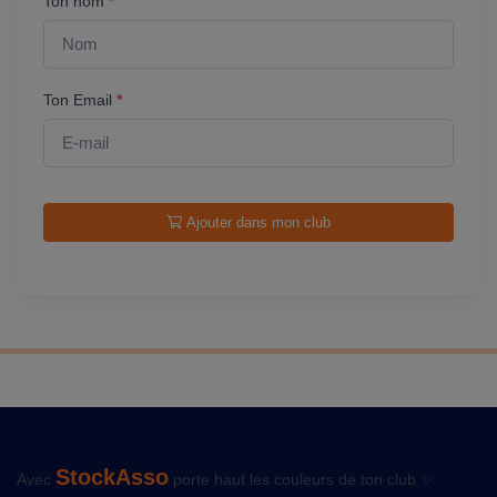
Ton nom
*
Ton Email
*
Ajouter dans mon club
StockAsso
Avec
porte haut les couleurs de ton club ✨