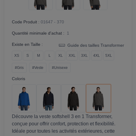
Code Produit :
01647 - 370
Quantité minimale d'achat :
1
Existe en Taille :
Guide des tailles Transformer
XS
S
M
L
XL
XXL
3XL
4XL
5XL
#Gris
#Veste
#Unisexe
Coloris
Découvre la veste softshell 3 en 1 Transformer,
conçue pour offrir confort, protection et flexibilité.
Idéale pour toutes les activités extérieures, cette