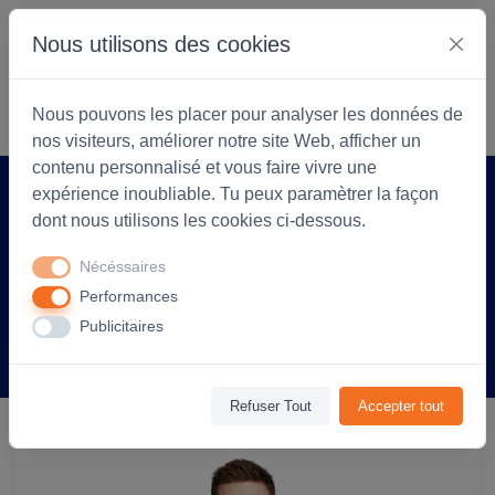
Nous utilisons des cookies
S'identifier
Commencer
Nous pouvons les placer pour analyser les données de
nos visiteurs, améliorer notre site Web, afficher un
contenu personnalisé et vous faire vivre une
expérience inoubliable. Tu peux paramètrer la façon
Accueil
Coopérarock
Produit
dont nous utilisons les cookies ci-dessous.
Veste softshell personnalisable 3 en 1
Nécéssaires
Transformer - Unisexe - Anthracite
Performances
Publicitaires
Information
Avis
(0)
Refuser Tout
Accepter tout