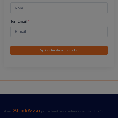
Ton Email
*
Ajouter dans mon club
StockAsso
Avec
porte haut les couleurs de ton club ✨