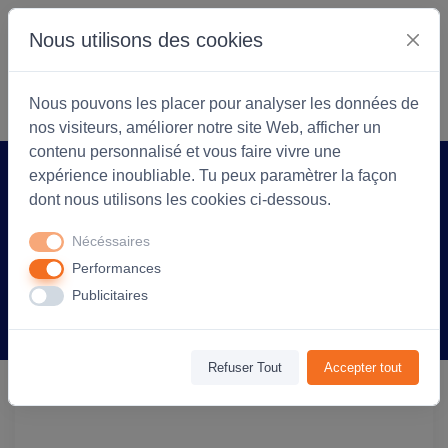
Nous utilisons des cookies
S'identifier
Commencer
Nous pouvons les placer pour analyser les données de
nos visiteurs, améliorer notre site Web, afficher un
contenu personnalisé et vous faire vivre une
expérience inoubliable. Tu peux paramètrer la façon
Accueil
Arlea Textiles
Produit
dont nous utilisons les cookies ci-dessous.
Serviette de sport personnalisable
Nécéssaires
Sponge en coton 150x85 cm - Rouge
Performances
Publicitaires
Information
Avis
(0)
Refuser Tout
Accepter tout