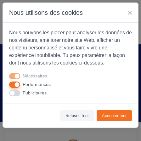
Nous utilisons des cookies
S'identifier
Commencer
Nous pouvons les placer pour analyser les données de
nos visiteurs, améliorer notre site Web, afficher un
contenu personnalisé et vous faire vivre une
expérience inoubliable. Tu peux paramètrer la façon
Accueil
Coopérarock
Produit
dont nous utilisons les cookies ci-dessous.
T-shirt manches courtes Femme coton
Nécéssaires
190g Imperial - personnalisé cœur et
Performances
dos - Bleu Caraïbes
Publicitaires
Information
Avis
(0)
Refuser Tout
Accepter tout