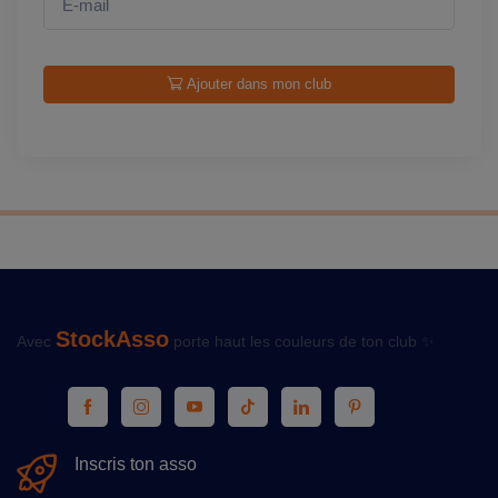
Ajouter dans mon club
StockAsso
Avec
porte haut les couleurs de ton club ✨
Inscris ton asso