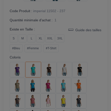
Code Produit :
imperial 11502 - 237
Quantité minimale d'achat :
1
Existe en Taille :
Guide des tailles
S
M
L
XL
XXL
3XL
#Bleu
#Femme
#T-Shirt
Coloris