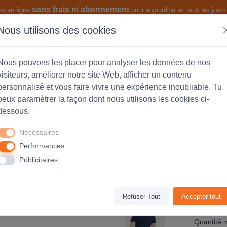
sans frais ni abonnement
es en ligne
pour aujourd'hui et tous les jours 
Nous utilisons des cookies
s produits
Les fonctionnalités
Nous pouvons les placer pour analyser les données de nos
visiteurs, améliorer notre site Web, afficher un contenu
personnalisé et vous faire vivre une expérience inoubliable. Tu
peux paramètrer la façon dont nous utilisons les cookies ci-
rty Mesh polyester - Homme - Orange
dessous.
Nécéssaires
Performances
Avis
(0)
Publicitaires
Refuser Tout
Accepter tout
Code Produ
Quantité 