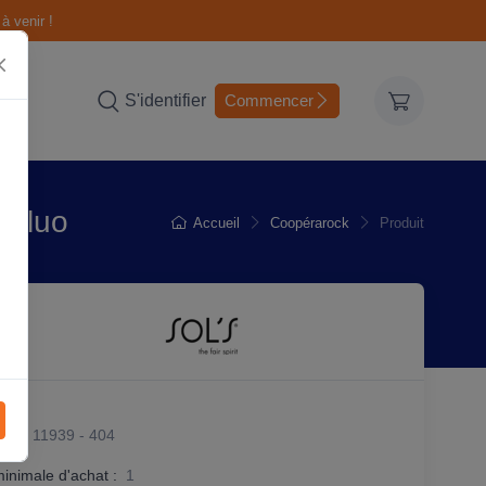
à venir !
S'identifier
Commencer
 fluo
Accueil
Coopérarock
Produit
it :
11939 - 404
minimale d'achat :
1