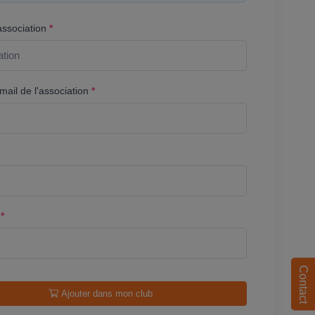
association
*
ail de l'association
*
l
*
Contact
Ajouter dans mon club