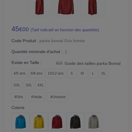
45
€00
(Tarif indicatif en fonction des quantités)
Code Produit :
parka boreal Gris fumée
Quantité minimale d'achat :
1
Existe en Taille :
Guide des tailles parka Boreal
4/5 ans
6/8 ans
10/12 ans
S
M
L
XL
XXL
3XL
4XL
#Gris
#Veste
#Unisexe
Coloris