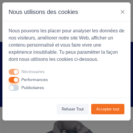
Nous utilisons des cookies
S'identifier
Commencer
Nous pouvons les placer pour analyser les données de
nos visiteurs, améliorer notre site Web, afficher un
contenu personnalisé et vous faire vivre une
expérience inoubliable. Tu peux paramètrer la façon
Accueil
Arlea Textiles
Produit
dont nous utilisons les cookies ci-dessous.
Parka Boreal - unisexe, imperméable et
Nécéssaires
personnalisable - Gris Clair
Performances
Publicitaires
Information
Avis
(0)
Refuser Tout
Accepter tout