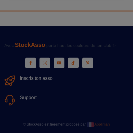
StockAsso
Avec
porte haut les couleurs de ton club ✨
Inscris ton asso
Support
© StockAsso est fièrement proposé par
Appliman