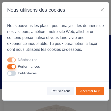
Nous utilisons des cookies
S'identifier
Commencer
Nous pouvons les placer pour analyser les données de
nos visiteurs, améliorer notre site Web, afficher un
contenu personnalisé et vous faire vivre une
expérience inoubliable. Tu peux paramètrer la façon
Accueil
Coopérarock
Produit
dont nous utilisons les cookies ci-dessous.
Casquette 100% Coton Blaze Taille
Nécéssaires
unique - personnalisée - Rose Clair
Performances
Publicitaires
Information
Avis
(0)
Refuser Tout
Accepter tout