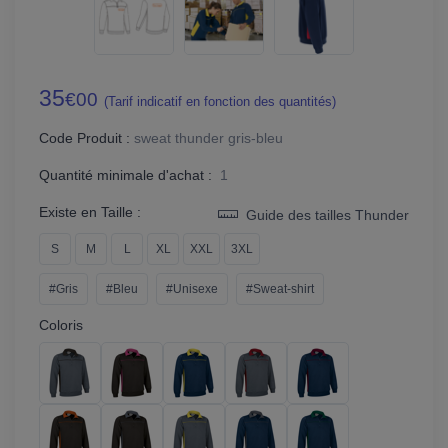
35
€00
(Tarif indicatif en fonction des quantités)
Code Produit :
sweat thunder gris-bleu
Quantité minimale d'achat :
1
Existe en Taille :
Guide des tailles Thunder
S
M
L
XL
XXL
3XL
#Gris
#Bleu
#Unisexe
#Sweat-shirt
Coloris