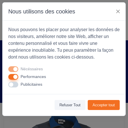
Nous utilisons des cookies
S'identifier
Commencer
Nous pouvons les placer pour analyser les données de
nos visiteurs, améliorer notre site Web, afficher un
contenu personnalisé et vous faire vivre une
expérience inoubliable. Tu peux paramètrer la façon
Accueil
Arlea Textiles
Produit
dont nous utilisons les cookies ci-dessous.
Sweat personnalisable Thunder avec
Nécéssaires
col - unisexe - Gris/Bleu
Performances
Publicitaires
Information
Avis
(0)
Refuser Tout
Accepter tout