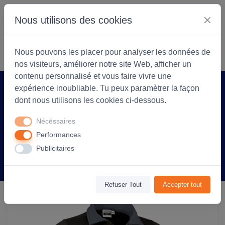
Nous utilisons des cookies
S'identifier
Commencer
Nous pouvons les placer pour analyser les données de
nos visiteurs, améliorer notre site Web, afficher un
contenu personnalisé et vous faire vivre une
expérience inoubliable. Tu peux paramètrer la façon
Accueil
Arlea Textiles
Produit
dont nous utilisons les cookies ci-dessous.
Sweat personnalisable Thunder avec
Nécéssaires
col - unisexe - Noir/Gris
Performances
Publicitaires
Information
Avis
(0)
Refuser Tout
Accepter tout