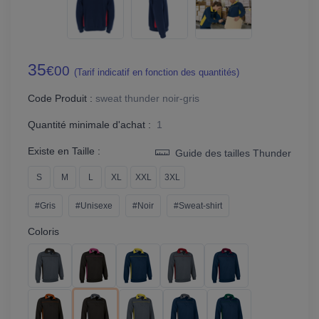
35
€00
(Tarif indicatif en fonction des quantités)
Code Produit :
sweat thunder noir-gris
Quantité minimale d'achat :
1
Existe en Taille :
Guide des tailles Thunder
S
M
L
XL
XXL
3XL
#Gris
#Unisexe
#Noir
#Sweat-shirt
Coloris