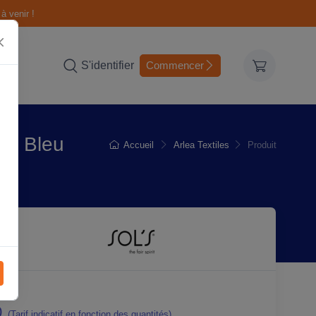
à venir !
S'identifier
Commencer
 - Bleu
Accueil
Arlea Textiles
Produit
0
(Tarif indicatif en fonction des quantités)