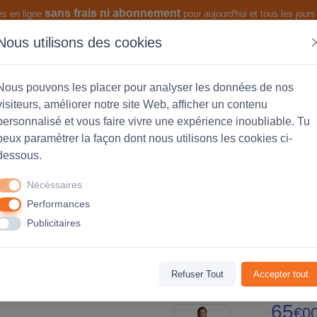
sans frais ni abonnement
es en ligne
pour aujourd'hui et tous les jours 
Nous utilisons des cookies
s produits
Les fonctionnalités
Nous pouvons les placer pour analyser les données de nos
visiteurs, améliorer notre site Web, afficher un contenu
personnalisé et vous faire vivre une expérience inoubliable. Tu
peux paramètrer la façon dont nous utilisons les cookies ci-
Radian - personnalisée coeur et dos
dessous.
Nécéssaires
Performances
Publicitaires
Avis
(0)
Refuser Tout
Accepter tout
65
€0