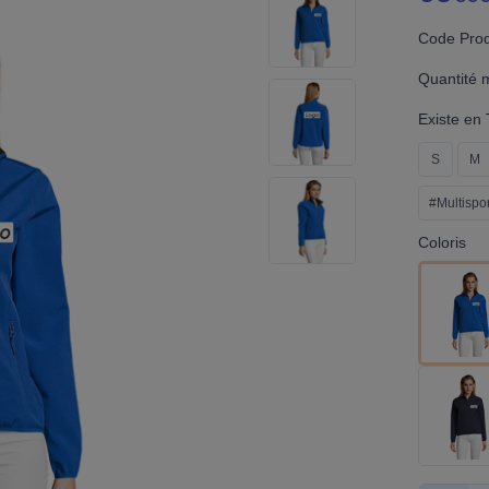
Code Produ
Quantité 
Existe en T
S
M
#Multispor
Coloris