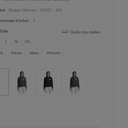
it :
Radian Women - 03107 - 241
minimale d'achat :
1
aille :
Guide des tailles
L
XL
XXL
ts
#Veste
#Bleu
#Femme