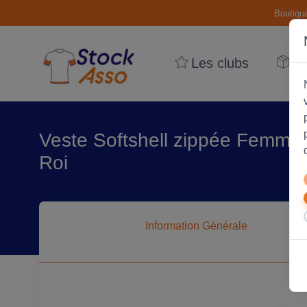
Boutiqu
Les clubs
Le
Veste Softshell zippée Femme 
Roi
Information
Générale