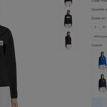
Code Produ
Quantité 
Existe en T
S
M
#Multispor
Coloris