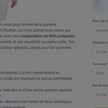
Nom de l'
tte veste pour femme de la gamme
 Radian, un choix parfait pour celles qui
çue avec une
composition de 94% polyester
exibilité et une durabilité exceptionnelle. Son
Adresse em
haleur optimale, idéale pour les journées
Ton nom
*
membrane à la fois imperméable et
ce contre les intempéries tout en permettant
Ton Emai
s latérales et d’une poche poitrine zippées
é.
 du vêtement sont dotés de biais élastiques
 confort optimal.