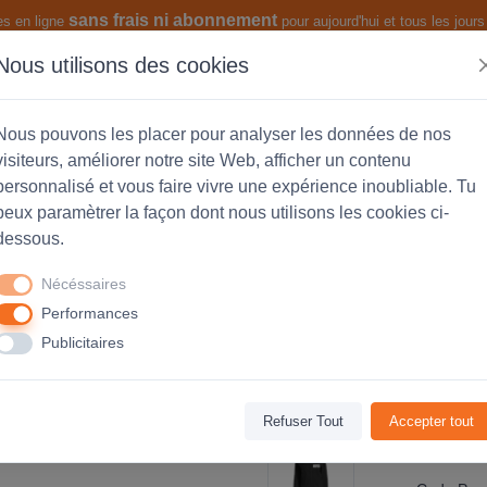
sans frais ni abonnement
es en ligne
pour aujourd'hui et tous les jours 
Nous utilisons des cookies
s produits
Les fonctionnalités
Nous pouvons les placer pour analyser les données de nos
visiteurs, améliorer notre site Web, afficher un contenu
personnalisé et vous faire vivre une expérience inoubliable. Tu
peux paramètrer la façon dont nous utilisons les cookies ci-
adian - personnalisée coeur et dos
dessous.
Nécéssaires
Performances
Avis
(0)
Publicitaires
Refuser Tout
Accepter tout
65
€0