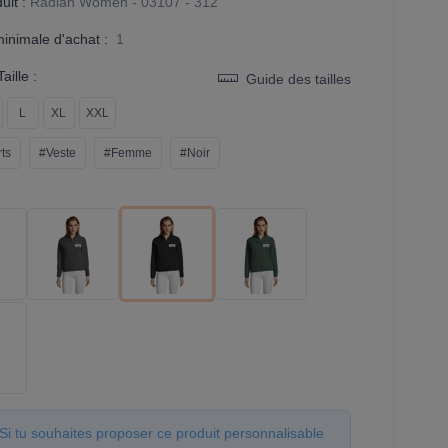
it :
Radian Women - 03107 - 312
minimale d'achat :
1
aille :
Guide des tailles
L
XL
XXL
ts
#Veste
#Femme
#Noir
Si tu souhaites proposer ce produit personnalisable