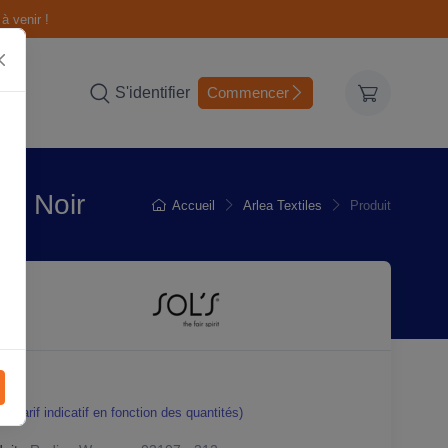
à venir !
S'identifier
Commencer
 - Noir
Accueil
Arlea Textiles
Produit
0
(Tarif indicatif en fonction des quantités)