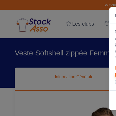
Boutiqu
Les clubs
Le
Veste Softshell zippée Femme R
Information
Générale