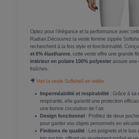
Optez pour l'élégance et la performance avec ce
Radian.Découvrez la veste femme zippée Softshell
recherchent à la fois style et fonctionnalité. Con
et 6% élasthanne
, cette veste offre une grande fl
intérieur en polaire 100% polyester
assure une c
fraîches.
🎥
Voir la veste Softshell en vidéo
Imperméabilité et respirabilité
: Grâce à sa 
respirante, elle garantit une protection effica
une bonne circulation de l’air.
Design fonctionnel
: Profitez de deux poche
pour garder vos objets personnels en sécurit
Finitions de qualité
: Les poignets et le bas
ton sur ton, offrant un ajustement parfait et un