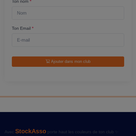
Ton nom
*
Ton Email
*
Ajouter dans mon club
StockAsso
Avec
porte haut les couleurs de ton club ✨