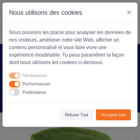
Nous utilisons des cookies
S'identifier
Commencer
Nous pouvons les placer pour analyser les données de
nos visiteurs, améliorer notre site Web, afficher un
contenu personnalisé et vous faire vivre une
expérience inoubliable. Tu peux paramètrer la façon
Accueil
Arlea Textiles
Produit
dont nous utilisons les cookies ci-dessous.
Tour de cou personnalisable Stone - Vert
Nécéssaires
Pomme
Performances
Publicitaires
Information
Avis
(0)
Refuser Tout
Accepter tout