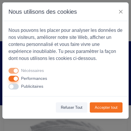
Nous utilisons des cookies
S'identifier
Commencer
Nous pouvons les placer pour analyser les données de
nos visiteurs, améliorer notre site Web, afficher un
contenu personnalisé et vous faire vivre une
expérience inoubliable. Tu peux paramètrer la façon
Accueil
Arlea Textiles
Produit
dont nous utilisons les cookies ci-dessous.
Tour de cou personnalisable Stone -
Nécéssaires
Blanc
Performances
Publicitaires
Information
Avis
(0)
Refuser Tout
Accepter tout