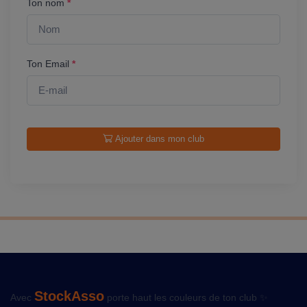
Ton nom
*
Ton Email
*
Ajouter dans mon club
StockAsso
Avec
porte haut les couleurs de ton club ✨