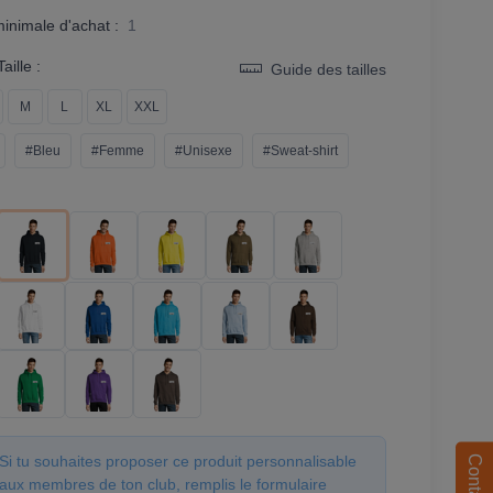
minimale d'achat :
1
aille :
Guide des tailles
M
L
XL
XXL
#Bleu
#Femme
#Unisexe
#Sweat-shirt
Si tu souhaites proposer ce produit personnalisable
Contact
aux membres de ton club, remplis le formulaire