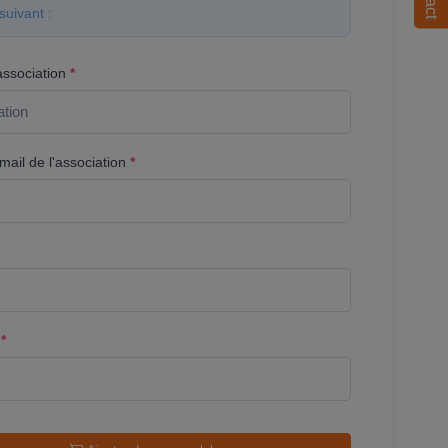
suivant :
association
*
ail de l'association
*
l
*