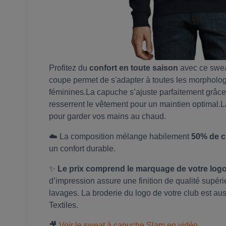
Profitez du
confort en toute saison
avec ce swea
coupe permet de s'adapter à toutes les morpholog
féminines.La capuche s’ajuste parfaitement grâce 
resserrent le vêtement pour un maintien optimal.
pour garder vos mains au chaud.
☁️ La composition mélange habilement
50% de c
un confort durable.
✨
Le prix comprend le marquage de votre logo 
d’impression assure une finition de qualité sup
lavages. La broderie du logo de votre club est a
Textiles.
🎥
Voir le sweat à capuche Slam en vidéo