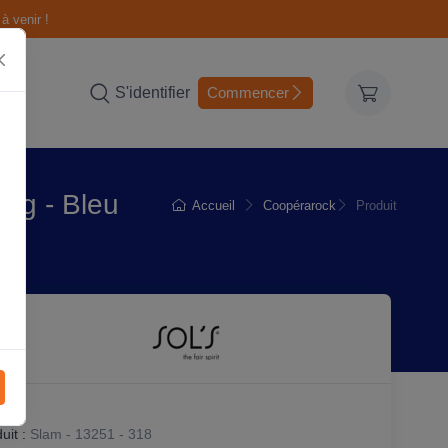
à venir !
S'identifier
Commencer
0g - Bleu
Accueil
Coopérarock
Produit
it :
Slam - 13251 - 318