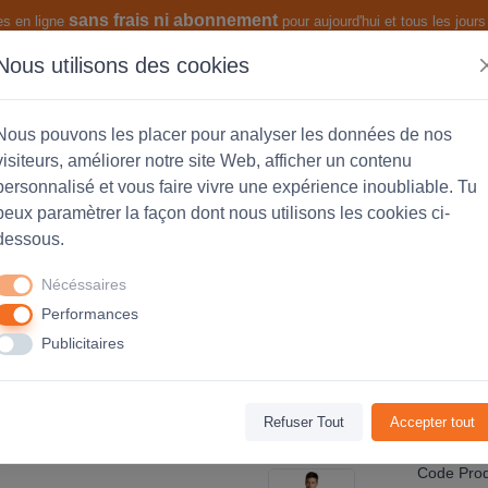
sans frais ni abonnement
es en ligne
pour aujourd'hui et tous les jours 
Nous utilisons des cookies
s produits
Les fonctionnalités
Nous pouvons les placer pour analyser les données de nos
visiteurs, améliorer notre site Web, afficher un contenu
personnalisé et vous faire vivre une expérience inoubliable. Tu
peux paramètrer la façon dont nous utilisons les cookies ci-
personnalisable molleton gratté 32
dessous.
Nécéssaires
Performances
Publicitaires
Avis
(0)
Refuser Tout
Accepter tout
Code Produ