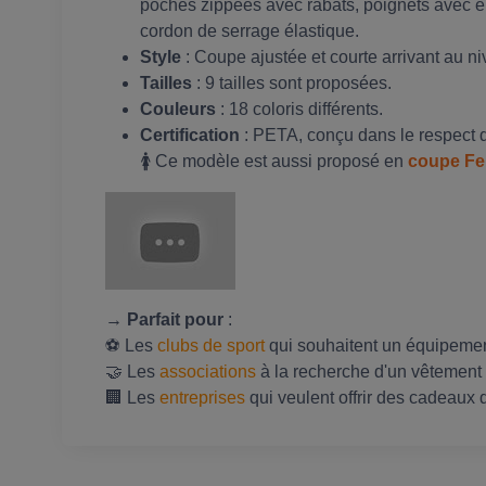
poches zippées avec rabats, poignets avec é
cordon de serrage élastique.
Style
: Coupe ajustée et courte arrivant au 
Tailles
: 9 tailles sont proposées.
Couleurs
: 18 coloris différents.
Certification
: PETA, conçu dans le respect d
🚺 Ce modèle est aussi proposé en
coupe F
→ Parfait pour
:
⚽ Les
clubs de sport
qui souhaitent un équipemen
🤝 Les
associations
à la recherche d'un vêtement
🏢 Les
entreprises
qui veulent offrir des cadeaux d