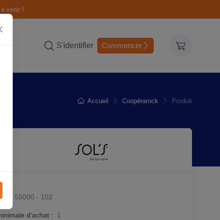
à venir !
S'identifier
Commencer
Accueil
Coopérarock
Produit
it :
55000 - 102
minimale d'achat :
1