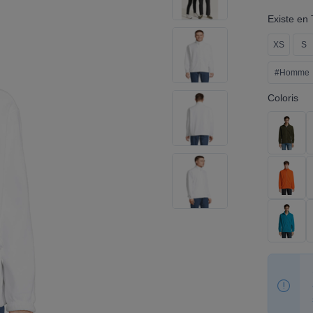
Existe en T
XS
S
#Homme
Coloris