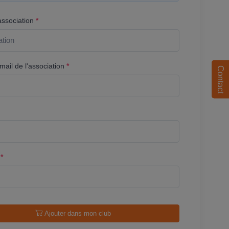
association
*
ail de l'association
*
Contact
l
*
Ajouter dans mon club