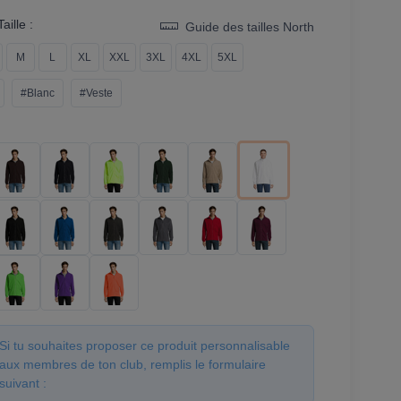
aille :
Guide des tailles North
M
L
XL
XXL
3XL
4XL
5XL
#Blanc
#Veste
Si tu souhaites proposer ce produit personnalisable
aux membres de ton club, remplis le formulaire
suivant :