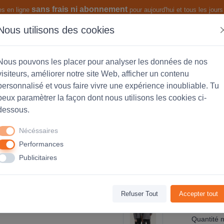
sans frais ni abonnement
es en ligne
pour aujourd'hui et tous les jours 
Nous utilisons des cookies
s produits
Les fonctionnalités
Nous pouvons les placer pour analyser les données de nos
visiteurs, améliorer notre site Web, afficher un contenu
personnalisé et vous faire vivre une expérience inoubliable. Tu
peux paramètrer la façon dont nous utilisons les cookies ci-
sonnalisable Homme North - Blanc
dessous.
Nécéssaires
Performances
Avis
(0)
Publicitaires
Refuser Tout
Accepter tout
Code Produ
Quantité 