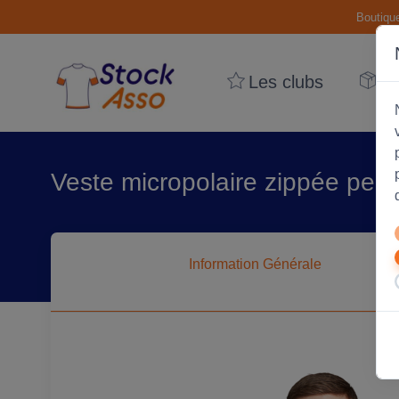
Boutiqu
Les clubs
Le
Veste micropolaire zippée per
Information
Générale