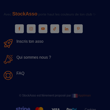
StockAsso
Avec
porte haut les couleurs de ton club ✨
Inscris ton asso
Qui sommes nous ?
FAQ
© StockAsso est fièrement proposé par
Appliman
Cookies