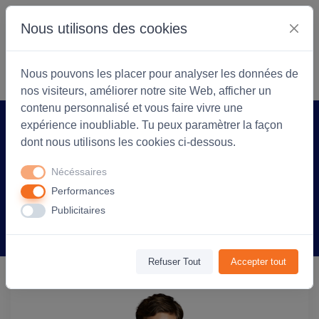
Nous utilisons des cookies
S'identifier
Commencer
Nous pouvons les placer pour analyser les données de
nos visiteurs, améliorer notre site Web, afficher un
contenu personnalisé et vous faire vivre une
expérience inoubliable. Tu peux paramètrer la façon
Accueil
Coopérarock
Produit
dont nous utilisons les cookies ci-dessous.
Veste micropolaire zippée
Nécéssaires
personnalisable Homme North - Rouge
Performances
Publicitaires
Information
Avis
(0)
Refuser Tout
Accepter tout