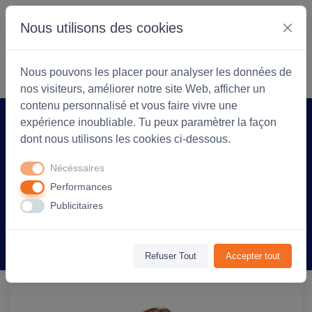
Nous utilisons des cookies
S'identifier
Commencer
Nous pouvons les placer pour analyser les données de
nos visiteurs, améliorer notre site Web, afficher un
contenu personnalisé et vous faire vivre une
expérience inoubliable. Tu peux paramètrer la façon
Accueil
Coopérarock
Produit
dont nous utilisons les cookies ci-dessous.
T-shirt manches courtes Enfant coton
Nécéssaires
150g Regent - personnalisé cœur et dos
Performances
- Gris Chiné
Publicitaires
Information
Avis
(0)
Refuser Tout
Accepter tout