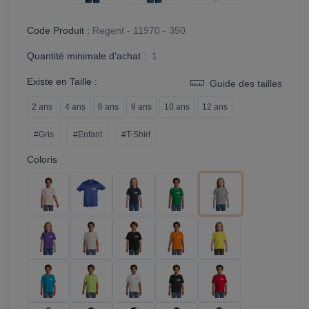
Code Produit :
Regent - 11970 - 350
Quantité minimale d'achat :
1
Existe en Taille :
Guide des tailles
2 ans
4 ans
6 ans
8 ans
10 ans
12 ans
#Gris
#Enfant
#T-Shirt
Coloris