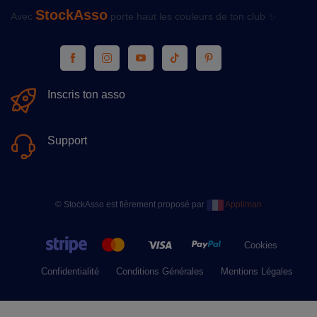
StockAsso
Avec
porte haut les couleurs de ton club ✨
Inscris ton asso
Support
© StockAsso est fièrement proposé par
Appliman
Cookies
Confidentialité
Conditions Générales
Mentions Légales