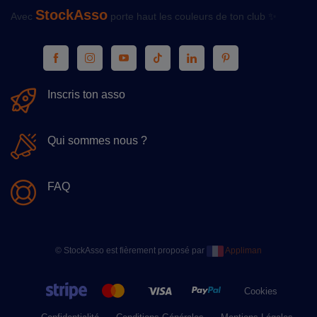
StockAsso
Avec
porte haut les couleurs de ton club ✨
Inscris ton asso
Qui sommes nous ?
FAQ
© StockAsso est fièrement proposé par
Appliman
Cookies