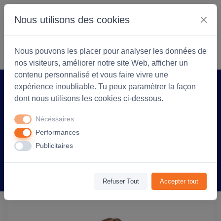
Nous utilisons des cookies
S'identifier
Commencer
Nous pouvons les placer pour analyser les données de
nos visiteurs, améliorer notre site Web, afficher un
contenu personnalisé et vous faire vivre une
expérience inoubliable. Tu peux paramètrer la façon
Accueil
Coopérarock
Produit
dont nous utilisons les cookies ci-dessous.
T-shirt manches courtes Enfant coton
Nécéssaires
150g Regent - personnalisé cœur et dos
Performances
- French Marine
Publicitaires
Information
Avis
(0)
Refuser Tout
Accepter tout