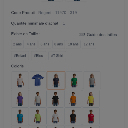
Code Produit :
Regent - 11970 - 319
Quantité minimale d'achat :
1
Existe en Taille :
Guide des tailles
2 ans
4 ans
6 ans
8 ans
10 ans
12 ans
#Enfant
#Bleu
#T-Shirt
Coloris