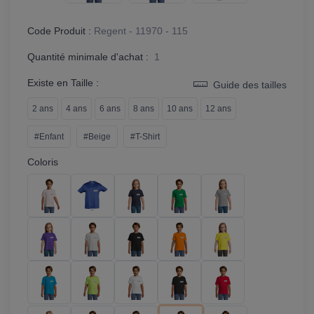
Code Produit :
Regent - 11970 - 115
Quantité minimale d'achat :
1
Existe en Taille :
Guide des tailles
2 ans
4 ans
6 ans
8 ans
10 ans
12 ans
#Enfant
#Beige
#T-Shirt
Coloris