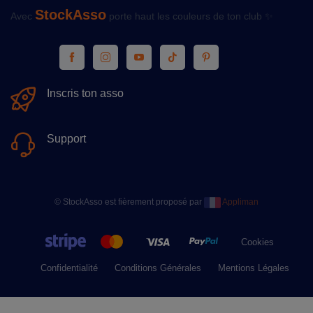
StockAsso
Avec
porte haut les couleurs de ton club ✨
Inscris ton asso
Support
© StockAsso est fièrement proposé par
Appliman
Cookies
Confidentialité
Conditions Générales
Mentions Légales