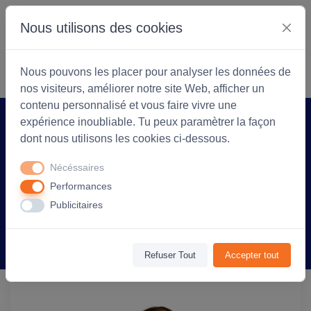
Nous utilisons des cookies
S'identifier
Commencer
Nous pouvons les placer pour analyser les données de
nos visiteurs, améliorer notre site Web, afficher un
contenu personnalisé et vous faire vivre une
expérience inoubliable. Tu peux paramètrer la façon
Accueil
Coopérarock
Produit
dont nous utilisons les cookies ci-dessous.
T-shirt manches courtes Enfant coton
Nécéssaires
150g Regent - personnalisé cœur et dos
Performances
- Sable
Publicitaires
Information
Avis
(0)
Refuser Tout
Accepter tout