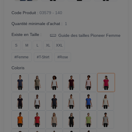
Code Produit :
03579 - 140
Quantité minimale d'achat :
1
Existe en Taille :
Guide des tailles Pioneer Femme
S
M
L
XL
XXL
#Femme
#T-Shirt
#Rose
Coloris