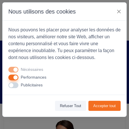
Nous utilisons des cookies
S'identifier
Commencer
Nous pouvons les placer pour analyser les données de
nos visiteurs, améliorer notre site Web, afficher un
contenu personnalisé et vous faire vivre une
expérience inoubliable. Tu peux paramètrer la façon
Accueil
Coopérarock
Produit
dont nous utilisons les cookies ci-dessous.
Tee-shirt personnalisable Pioneer jersey
Nécéssaires
175g col rond - Femme - Fuchsia
Performances
Publicitaires
Information
Avis
(0)
Refuser Tout
Accepter tout