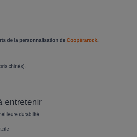
rts de la personnalisation de
Coopérarock
.
oris chinés).
 entretenir
eilleure durabilité
acile