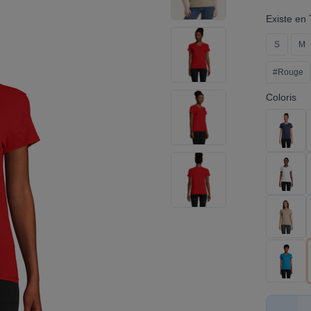
Existe en T
S
M
#Rouge
Coloris