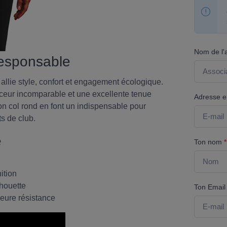
Nom de l'
 responsable
allie style, confort et engagement écologique.
ceur incomparable et une excellente tenue
Adresse em
on col rond en font un indispensable pour
s de club.
e
Ton nom
*
ition
lhouette
Ton Emai
leure résistance