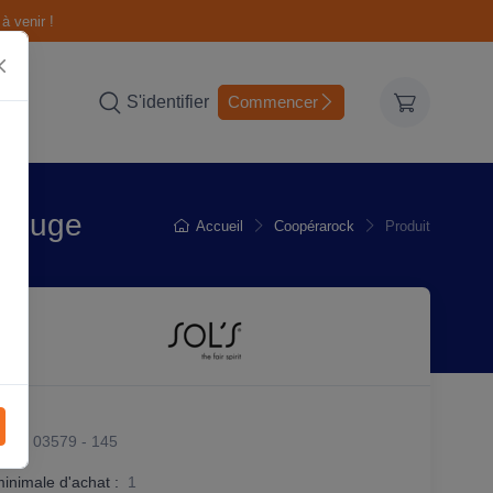
à venir !
S'identifier
Commencer
 Rouge
Accueil
Coopérarock
Produit
it :
03579 - 145
minimale d'achat :
1