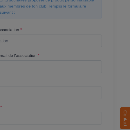
Si tu souhaites proposer ce produit personnalisable
aux membres de ton club, remplis le formulaire
suivant :
association
*
ail de l'association
*
l
*
Contact