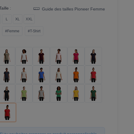
aille :
Guide des tailles Pioneer Femme
L
XL
XXL
#Femme
#T-Shirt