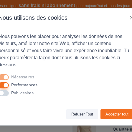
sans frais ni abonnement
es en ligne
pour aujourd'hui et tous les jours 
Nous utilisons des cookies
s produits
Les fonctionnalités
Nous pouvons les placer pour analyser les données de nos
visiteurs, améliorer notre site Web, afficher un contenu
personnalisé et vous faire vivre une expérience inoubliable. Tu
peux paramètrer la façon dont nous utilisons les cookies ci-
neer jersey 175g col rond - Femme -
dessous.
Nécéssaires
Performances
Avis
(0)
Publicitaires
Refuser Tout
Accepter tout
Code Produ
Quantité 