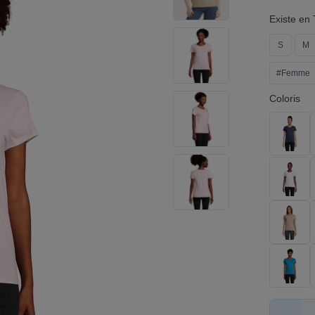
Existe en T
S
M
#Femme
Coloris