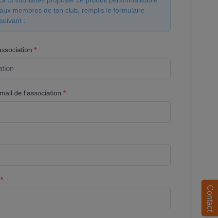
Si tu souhaites proposer ce produit personnalisable
aux membres de ton club, remplis le formulaire
suivant :
association
*
ail de l'association
*
l
*
Contact