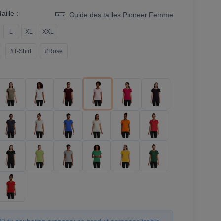
aille :
Guide des tailles Pioneer Femme
L
XL
XXL
#T-Shirt
#Rose