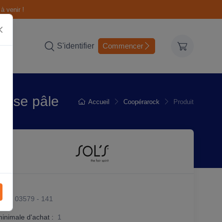
à venir !
S'identifier
Commencer
 Rose pâle
Accueil
Coopérarock
Produit
it :
03579 - 141
minimale d'achat :
1