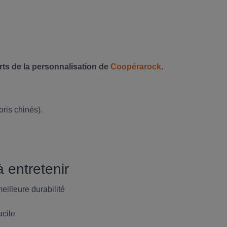
rts de la personnalisation de
Coopérarock
.
oris chinés).
 entretenir
eilleure durabilité
acile