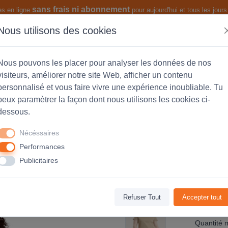
sans frais ni abonnement
es en ligne
pour aujourd'hui et tous les jours 
Nous utilisons des cookies
s produits
Les fonctionnalités
Nous pouvons les placer pour analyser les données de nos
visiteurs, améliorer notre site Web, afficher un contenu
personnalisé et vous faire vivre une expérience inoubliable. Tu
peux paramètrer la façon dont nous utilisons les cookies ci-
eer jersey 175g col rond - Femme -
dessous.
Nécéssaires
Performances
Avis
(0)
Publicitaires
Refuser Tout
Accepter tout
Code Produ
Quantité 