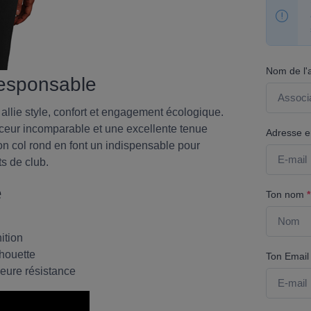
Nom de l'
 responsable
allie style, confort et engagement écologique.
ceur incomparable et une excellente tenue
Adresse em
on col rond en font un indispensable pour
s de club.
e
Ton nom
*
ition
lhouette
Ton Emai
leure résistance