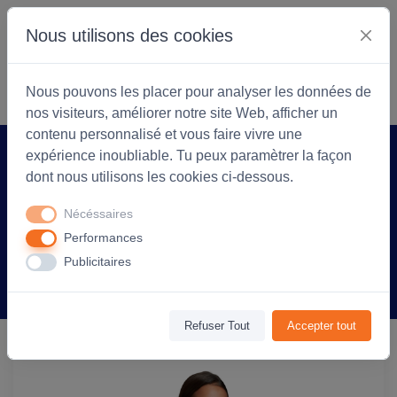
Nous utilisons des cookies
S'identifier
Commencer
Nous pouvons les placer pour analyser les données de
nos visiteurs, améliorer notre site Web, afficher un
contenu personnalisé et vous faire vivre une
expérience inoubliable. Tu peux paramètrer la façon
Accueil
Coopérarock
Produit
dont nous utilisons les cookies ci-dessous.
Tee-shirt personnalisable Pioneer jersey
Nécéssaires
175g col rond - Femme - Naturel
Performances
Publicitaires
Information
Avis
(0)
Refuser Tout
Accepter tout