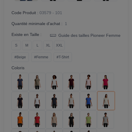
Code Produit :
03579 - 101
Quantité minimale d'achat :
1
Existe en Taille :
Guide des tailles Pioneer Femme
S
M
L
XL
XXL
#Beige
#Femme
#T-Shirt
Coloris